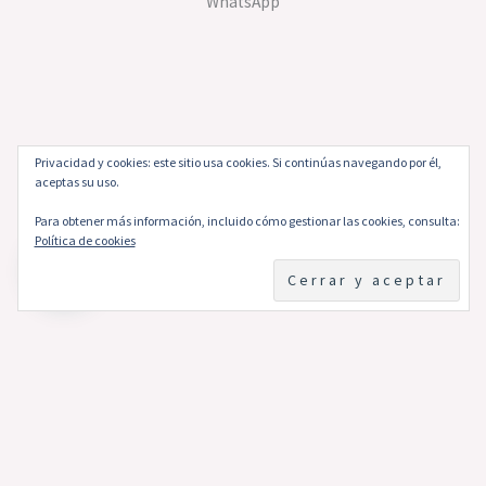
WhatsApp
Privacidad y cookies: este sitio usa cookies. Si continúas navegando por él,
aceptas su uso.
Para obtener más información, incluido cómo gestionar las cookies, consulta:
Política de cookies
Datos de contacto
+51 927020673
RUC 20609228866 – RIZOS PERU S.A.C.