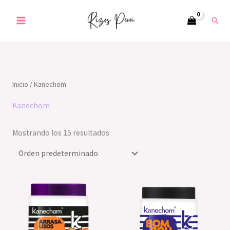
Ir
Busc
al
contenido
Inicio
/ Kanechom
Kanechom
Mostrando los 15 resultados