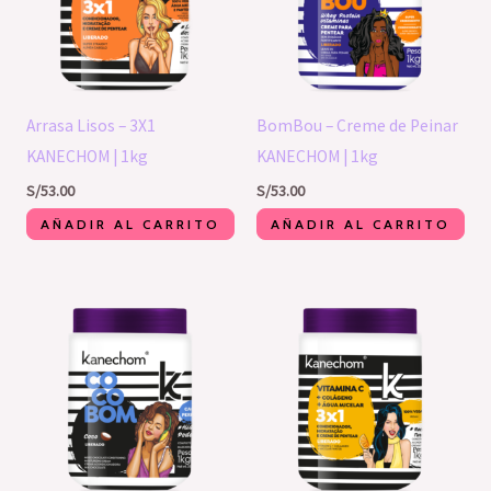
Arrasa Lisos – 3X1
BomBou – Creme de Peinar
KANECHOM | 1kg
KANECHOM | 1kg
S/
53.00
S/
53.00
AÑADIR AL CARRITO
AÑADIR AL CARRITO