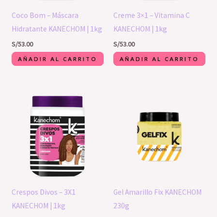
Coco Bom – Máscara
Creme 3×1 – Vitamina C
Hidratante KANECHOM | 1kg
KANECHOM | 1kg
S/
53.00
S/
53.00
AÑADIR AL CARRITO
AÑADIR AL CARRITO
Crespos Divos – 3X1
Gel Amarillo Fix KANECHOM
KANECHOM | 1kg
230g