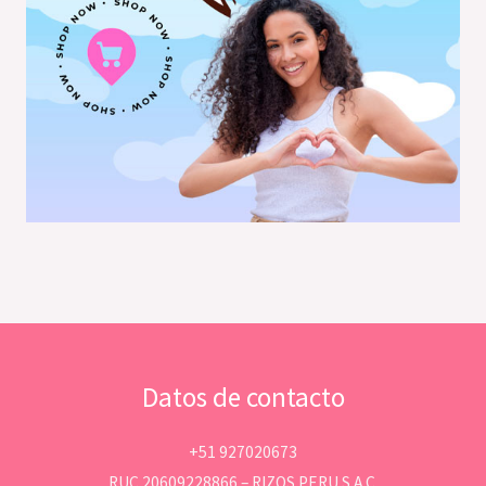
Datos de contacto
+51 927020673
RUC 20609228866 – RIZOS PERU S.A.C.