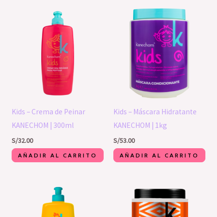
Kids – Crema de Peinar
Kids – Máscara Hidratante
KANECHOM | 300ml
KANECHOM | 1kg
S/
32.00
S/
53.00
AÑADIR AL CARRITO
AÑADIR AL CARRITO