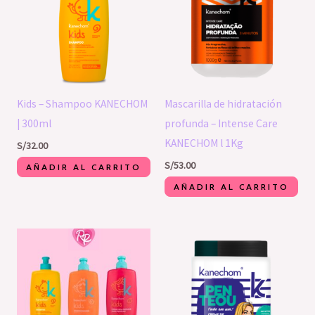
Kids – Shampoo KANECHOM
Mascarilla de hidratación
| 300ml
profunda – Intense Care
KANECHOM l 1Kg
S/
32.00
S/
53.00
AÑADIR AL CARRITO
AÑADIR AL CARRITO