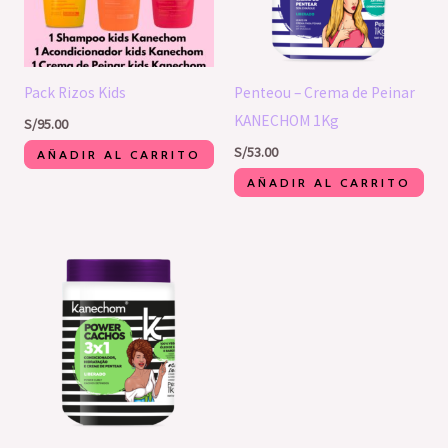
Pack Rizos Kids
Penteou – Crema de Peinar
KANECHOM 1Kg
S/
95.00
S/
53.00
AÑADIR AL CARRITO
AÑADIR AL CARRITO