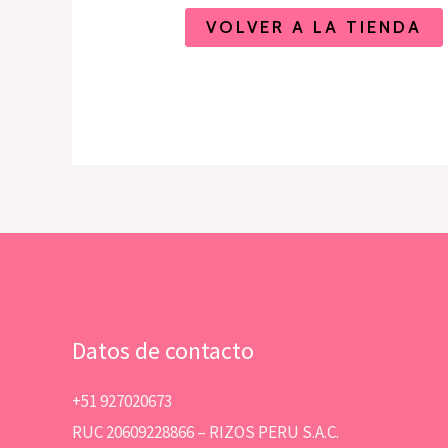
VOLVER A LA TIENDA
Datos de contacto
+51 927020673
RUC 20609228866 – RIZOS PERU S.A.C.