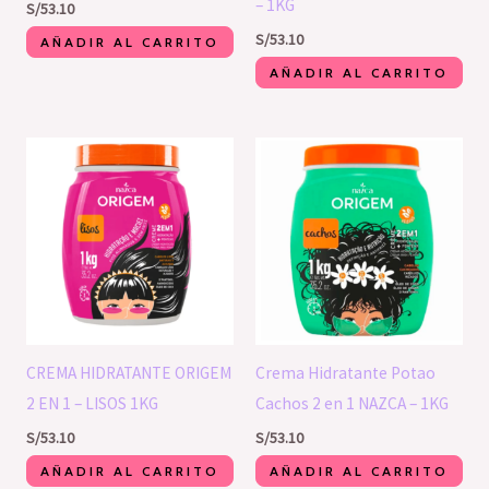
– 1KG
S/
53.10
S/
53.10
AÑADIR AL CARRITO
AÑADIR AL CARRITO
CREMA HIDRATANTE ORIGEM
Crema Hidratante Potao
2 EN 1 – LISOS 1KG
Cachos 2 en 1 NAZCA – 1KG
S/
53.10
S/
53.10
AÑADIR AL CARRITO
AÑADIR AL CARRITO