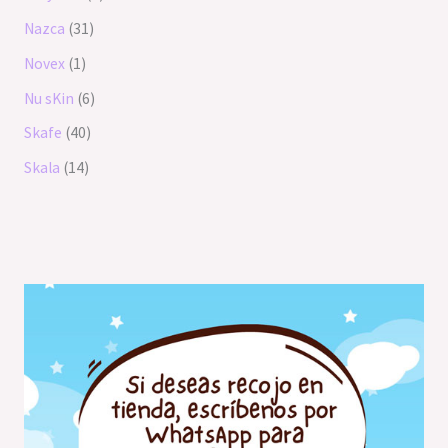
Nazca
31
Novex
1
Nu sKin
6
Skafe
40
Skala
14