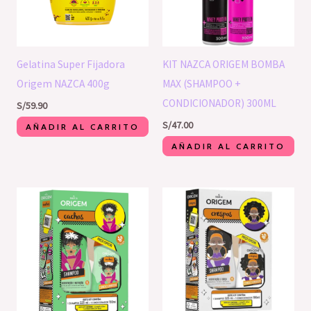
Gelatina Super Fijadora
KIT NAZCA ORIGEM BOMBA
Origem NAZCA 400g
MAX (SHAMPOO +
CONDICIONADOR) 300ML
S/
59.90
S/
47.00
AÑADIR AL CARRITO
AÑADIR AL CARRITO