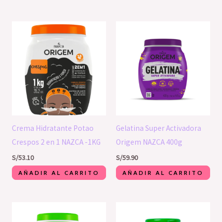
Crema Hidratante Potao
Gelatina Super Activadora
Crespos 2 en 1 NAZCA -1KG
Origem NAZCA 400g
S/
53.10
S/
59.90
AÑADIR AL CARRITO
AÑADIR AL CARRITO