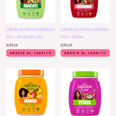
CREMA DE FRUTAS ORIGEM 2
CREMA DE FRUTAS ORIGEM 2
EN 1 – AGUACATE 1KG
EN 1 – FRESA
S/
53.10
S/
53.10
AÑADIR AL CARRITO
AÑADIR AL CARRITO