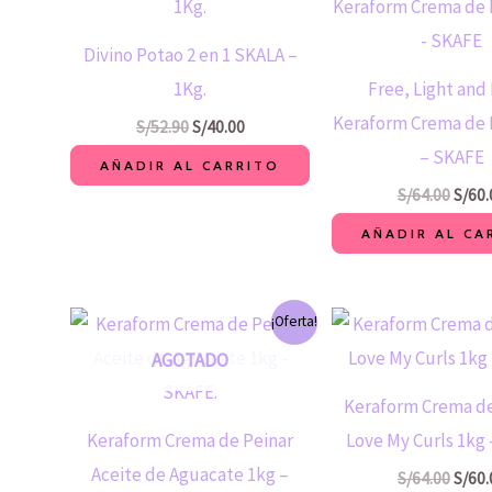
original
actual
origin
era:
es:
era:
S/52.90.
S/40.00.
S/64.
Divino Potao 2 en 1 SKALA –
1Kg.
Free, Light and
Keraform Crema de 
S/
52.90
S/
40.00
– SKAFE
AÑADIR AL CARRITO
S/
64.00
S/
60.
AÑADIR AL CA
El
El
El
¡Oferta!
precio
precio
preci
original
actual
origin
AGOTADO
era:
es:
era:
S/64.00.
S/60.00.
S/64.
Keraform Crema de
Keraform Crema de Peinar
Love My Curls 1kg
Aceite de Aguacate 1kg –
S/
64.00
S/
60.