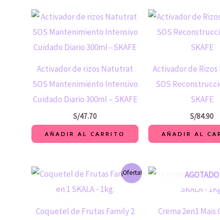
Activador de rizos Natutrat
Activador de Rizos
SOS Mantenimiento Intensivo
SOS Reconstrucci
Cuidado Diario 300ml – SKAFE
SKAFE
S/
47.70
S/
84.90
AÑADIR AL CARRITO
AÑADIR AL CA
El
El
El
¡Oferta!
AGOTADO
precio
precio
preci
original
actual
origin
era:
es:
era:
S/52.90.
S/40.00.
S/52.
Coquetel de Frutas Family 2
Crema 2en1 Mais 