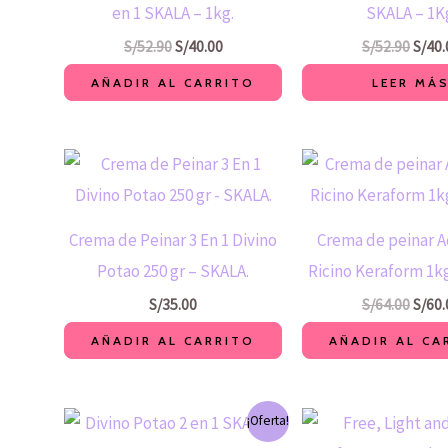
en 1 SKALA – 1kg.
SKALA – 1K
S/
52.90
S/
40.00
S/
52.90
S/
40.
AÑADIR AL CARRITO
LEER MÁ
El
preci
origin
era:
S/64.
Crema de Peinar 3 En 1 Divino
Crema de peinar A
Potao 250 gr – SKALA.
Ricino Keraform 1k
S/
35.00
S/
64.00
S/
60.
AÑADIR AL CARRITO
AÑADIR AL CA
El
El
El
¡Oferta!
precio
precio
preci