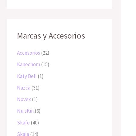
t
c
c
c
t
t
c
c
d
u
o
t
t
t
o
o
t
t
c
t
o
o
o
s
o
o
o
s
s
s
s
s
s
Marcas y Accesorios
Accesorios
22
Kanechom
15
Katy Bell
1
Nazca
31
Novex
1
Nu sKin
6
Skafe
40
Skala
14