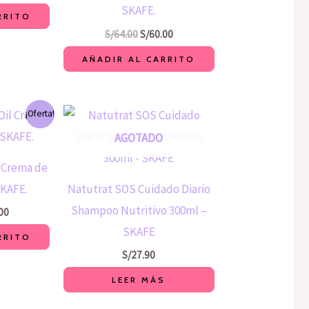
SKAFE.
RRITO
S/
64.00
S/
60.00
AÑADIR AL CARRITO
El
¡Oferta!
o
precio
al
actual
AGOTADO
es:
00.
S/60.00.
 Crema de
SKAFE.
Natutrat SOS Cuidado Diario
Shampoo Nutritivo 300ml –
00
SKAFE
RRITO
S/
27.90
LEER MÁS