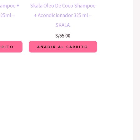
Shampoo +
Skala Oleo De Coco Shampoo
325ml –
+ Acondicionador 325 ml –
SKALA.
S/
55.00
RRITO
AÑADIR AL CARRITO