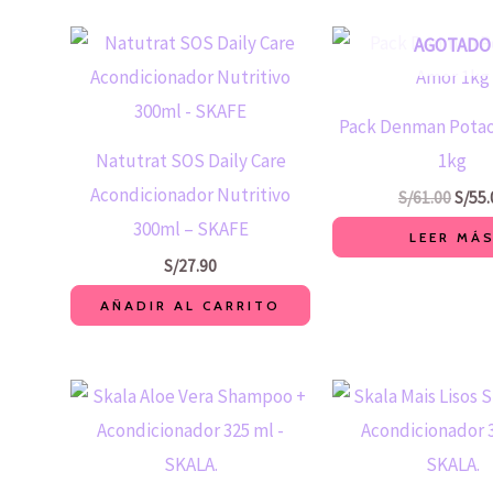
El
AGOTADO
preci
origin
era:
S/61.
Pack Denman Pota
Natutrat SOS Daily Care
1kg
Acondicionador Nutritivo
S/
61.00
S/
55.
300ml – SKAFE
LEER MÁ
S/
27.90
AÑADIR AL CARRITO