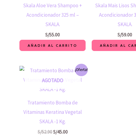
Skala Aloe Vera Shampoo +
Skala Mais Lisos 
Acondicionador 325 ml –
Acondicionador 
SKALA.
SKALA.
S/
55.00
S/
59.00
AÑADIR AL CARRITO
AÑADIR AL CA
El
El
¡Oferta!
precio
precio
original
actual
AGOTADO
era:
es:
S/52.90.
S/45.00.
Tratamiento Bomba de
Vitaminas Keratina Vegetal
SKALA -1 Kg.
S/
52.90
S/
45.00