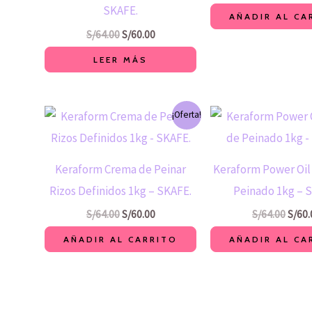
SKAFE.
AÑADIR AL CA
S/
64.00
S/
60.00
LEER MÁS
El
El
El
¡Oferta!
precio
precio
preci
original
actual
origin
era:
es:
era:
S/64.00.
S/60.00.
S/64.
Keraform Crema de Peinar
Keraform Power Oil
Rizos Definidos 1kg – SKAFE.
Peinado 1kg – 
S/
64.00
S/
60.00
S/
64.00
S/
60.
AÑADIR AL CARRITO
AÑADIR AL CA