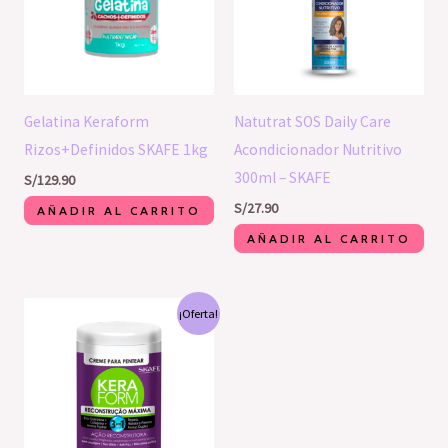
Gelatina Keraform
Natutrat SOS Daily Care
Rizos+Definidos SKAFE 1kg
Acondicionador Nutritivo
300ml – SKAFE
S/
129.90
S/
27.90
AÑADIR AL CARRITO
AÑADIR AL CARRITO
El
El
¡Oferta!
precio
precio
original
actual
era:
es:
S/64.00.
S/60.00.