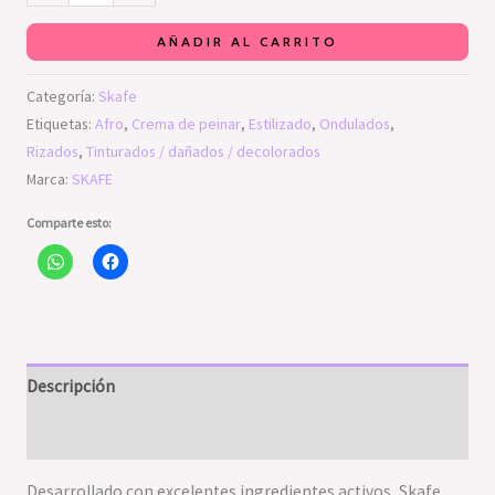
AÑADIR AL CARRITO
Categoría:
Skafe
Etiquetas:
Afro
,
Crema de peinar
,
Estilizado
,
Ondulados
,
Rizados
,
Tinturados / dañados / decolorados
Marca:
SKAFE
Comparte esto:
Descripción
Valoraciones (0)
Desarrollado con excelentes ingredientes activos, Skafe