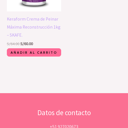
Keraform Crema de Peinar
Máxima Reconstrucción 1kg
– SKAFE.
S/
64.00
S/
60.00
AÑADIR AL CARRITO
Datos de contacto
+51 927020673