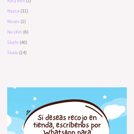
Katy Bell
1
Nazca
31
Novex
1
Nu sKin
6
Skafe
40
Skala
14