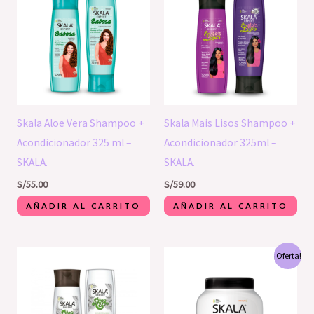
Skala Aloe Vera Shampoo +
Skala Mais Lisos Shampoo +
Acondicionador 325 ml –
Acondicionador 325ml –
SKALA.
SKALA.
S/
55.00
S/
59.00
AÑADIR AL CARRITO
AÑADIR AL CARRITO
El
El
¡Oferta!
precio
precio
original
actual
era:
es:
S/52.90.
S/45.00.