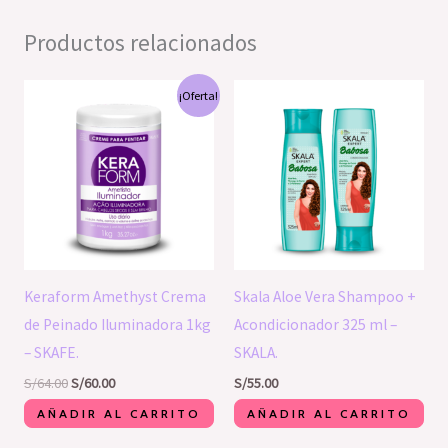
Productos relacionados
El
El
¡Oferta!
precio
precio
original
actual
era:
es:
S/64.00.
S/60.00.
Keraform Amethyst Crema
Skala Aloe Vera Shampoo +
de Peinado Iluminadora 1kg
Acondicionador 325 ml –
– SKAFE.
SKALA.
S/
64.00
S/
60.00
S/
55.00
AÑADIR AL CARRITO
AÑADIR AL CARRITO