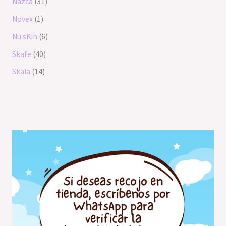
Nazca
31
Novex
1
Nu sKin
6
Skafe
40
Skala
14