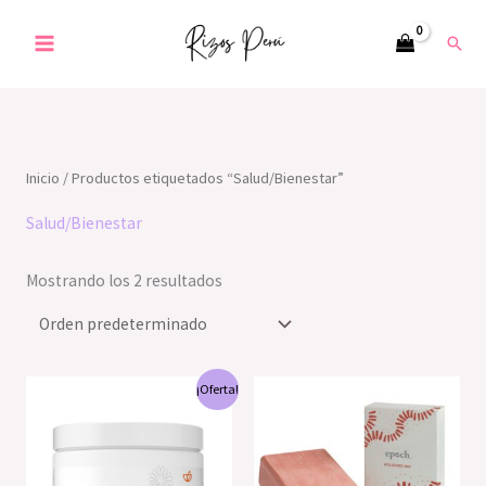
Ir
Busc
al
contenido
Inicio
/ Productos etiquetados “Salud/Bienestar”
Salud/Bienestar
Mostrando los 2 resultados
El
El
¡Oferta!
precio
precio
original
actual
era:
es:
S/391.44.
S/337.00.