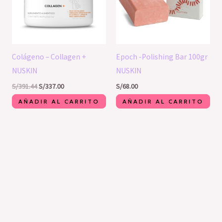
Colágeno – Collagen +
Epoch -Polishing Bar 100gr
NUSKIN
NUSKIN
S/
391.44
S/
337.00
S/
68.00
AÑADIR AL CARRITO
AÑADIR AL CARRITO
1
1
4
3
6
1
2
1