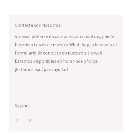
Contacta con Nosotros
Si desea ponerse en contacto con nosotras, puede
hacerlo a través de nuestro WhatsApp, o llenando el
formulario de contacto en nuestro sitio web.
Estamos disponibles en horariode oficina.
¡Estamos aquí para ayudar!
Síganos
I
F
n
a
s
c
t
e
a
b