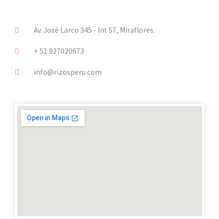
g
o
r
o
a
k
m
-
Av. José Larco 345 - Int S7, Miraflores.
f
+ 51 927020673
info@rizosperu.com