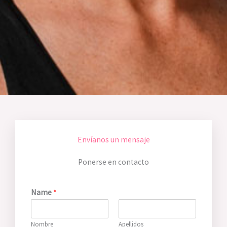
Envíanos un mensaje
Ponerse en contacto
Name
*
Nombre
Apellidos