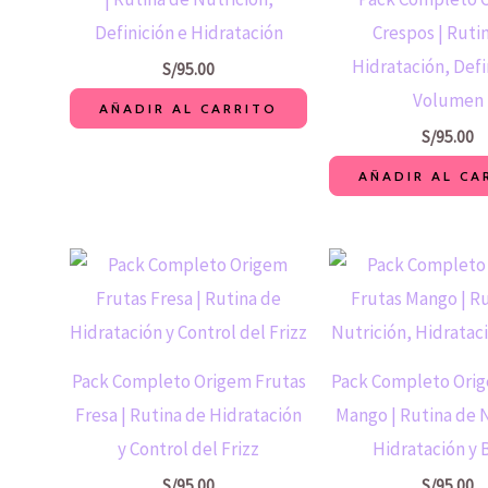
Definición e Hidratación
Crespos | Ruti
Hidratación, Defi
S/
95.00
Volumen
AÑADIR AL CARRITO
S/
95.00
AÑADIR AL CA
Pack Completo Origem Frutas
Pack Completo Orig
Fresa | Rutina de Hidratación
Mango | Rutina de 
y Control del Frizz
Hidratación y B
S/
95.00
S/
95.00