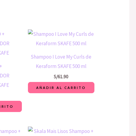
Shampoo I Love My Curls de
+
Keraform SKAFE 500 ml
NDOR
S/
61.90
KAFE
AÑADIR AL CARRITO
RRITO