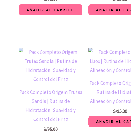
AÑADIR AL CARRITO
AÑADIR AL CA
Pack Completo Orig
Pack Completo Origem Frutas
Rutina de Hidra
Sandía | Rutina de
Alineación y Control
Hidratación, Suavidad y
S/
95.00
Control del Frizz
AÑADIR AL CA
S/
95.00