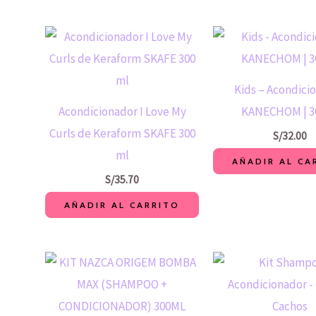
Kids – Acondici
Acondicionador I Love My
KANECHOM | 3
Curls de Keraform SKAFE 300
S/
32.00
ml
AÑADIR AL CA
S/
35.70
AÑADIR AL CARRITO