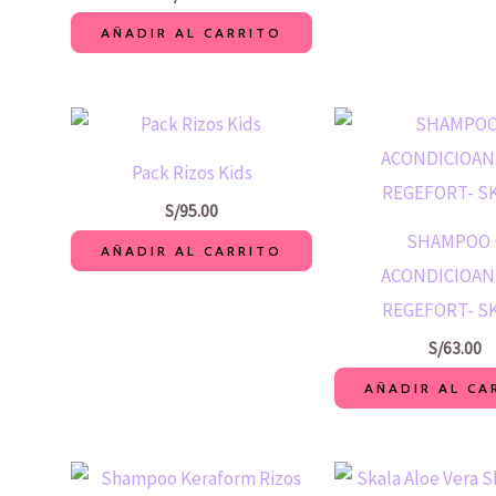
AÑADIR AL CARRITO
Pack Rizos Kids
S/
95.00
SHAMPOO 
AÑADIR AL CARRITO
ACONDICIOA
REGEFORT- S
S/
63.00
AÑADIR AL CA