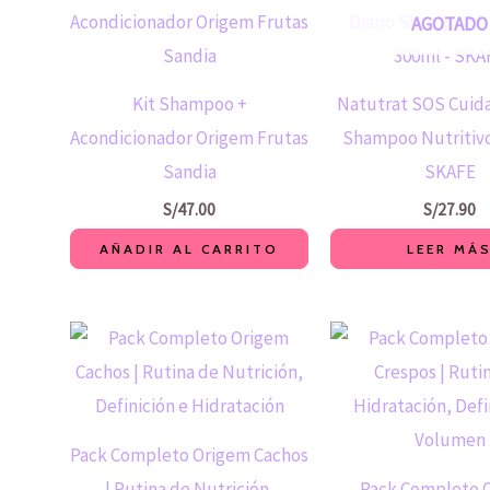
AGOTADO
Kit Shampoo +
Natutrat SOS Cuida
Acondicionador Origem Frutas
Shampoo Nutritivo
Sandia
SKAFE
S/
47.00
S/
27.90
AÑADIR AL CARRITO
LEER MÁ
Pack Completo Origem Cachos
| Rutina de Nutrición,
Pack Completo 