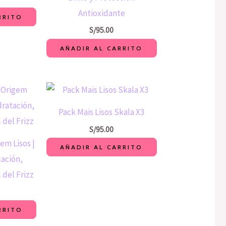
Antioxidante
RRITO
S/
95.00
AÑADIR AL CARRITO
Pack Mais Lisos Skala X3
S/
95.00
em Lisos |
AÑADIR AL CARRITO
tación,
 del Frizz
RRITO