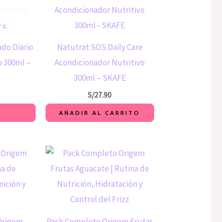
do Diario
Natutrat SOS Daily Care
 300ml –
Acondicionador Nutritivo
300ml – SKAFE
S/
27.90
S
AÑADIR AL CARRITO
Origem
Pack Completo Origem Frutas