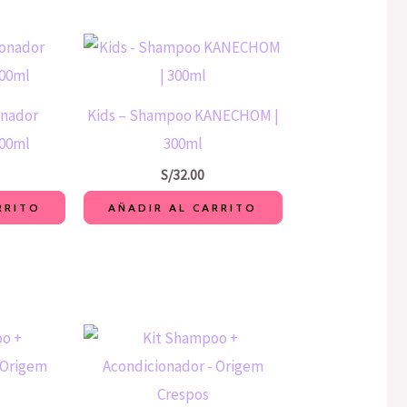
onador
Kids – Shampoo KANECHOM |
00ml
300ml
S/
32.00
RRITO
AÑADIR AL CARRITO