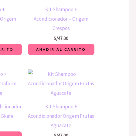
 +
Kit Shampoo +
 Origem
Acondicionador – Origem
Crespos
S/
47.00
RRITO
AÑADIR AL CARRITO
dicionador
Kit Shampoo +
 Skafe
Acondicionador Origem Frutas
Aguacate
S/
47.00