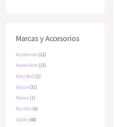
r
o
t
c
c
c
t
t
c
c
d
u
o
t
t
t
o
o
t
t
c
t
o
o
o
s
o
o
o
s
s
s
s
s
s
Marcas y Accesorios
Accesorios
22
Kanechom
15
Katy Bell
1
Nazca
31
Novex
1
Nu sKin
6
Skafe
40