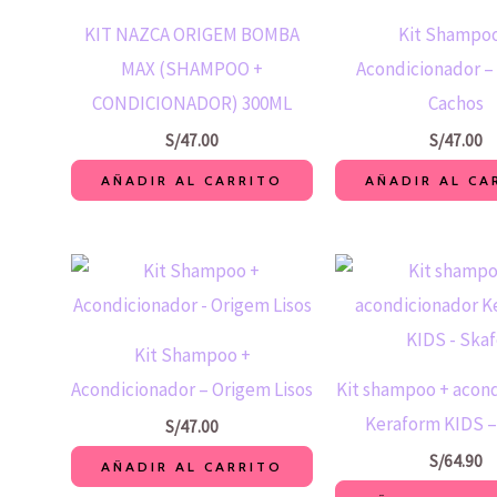
KIT NAZCA ORIGEM BOMBA
Kit Shampoo
MAX (SHAMPOO +
Acondicionador –
CONDICIONADOR) 300ML
Cachos
S/
47.00
S/
47.00
AÑADIR AL CARRITO
AÑADIR AL CA
Kit Shampoo +
Acondicionador – Origem Lisos
Kit shampoo + acon
Keraform KIDS –
S/
47.00
S/
64.90
AÑADIR AL CARRITO