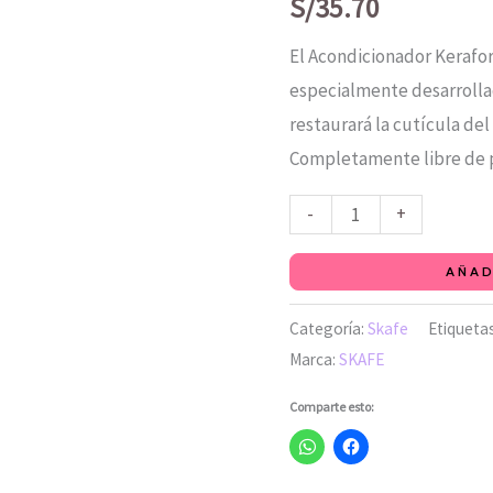
Curls
S/
35.70
de
El Acondicionador Kerafor
Keraform
especialmente desarrolla
SKAFE
restaurará la cutícula del
300
Completamente libre de p
ml
cantidad
-
+
AÑAD
Categoría:
Skafe
Etiqueta
Marca:
SKAFE
Comparte esto: