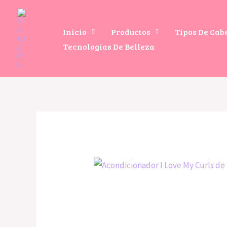
Ir
al
Inicio
Productos
Tipos De Cab
contenido
Tecnologias De Belleza