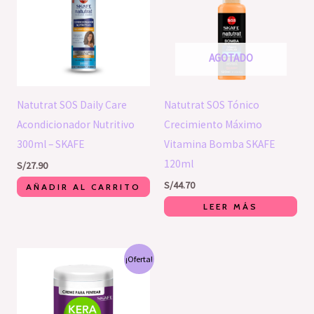
AGOTADO
Natutrat SOS Daily Care
Natutrat SOS Tónico
Acondicionador Nutritivo
Crecimiento Máximo
300ml – SKAFE
Vitamina Bomba SKAFE
120ml
S/
27.90
S/
44.70
AÑADIR AL CARRITO
LEER MÁS
El
El
¡Oferta!
precio
precio
original
actual
era:
es:
S/64.00.
S/60.00.