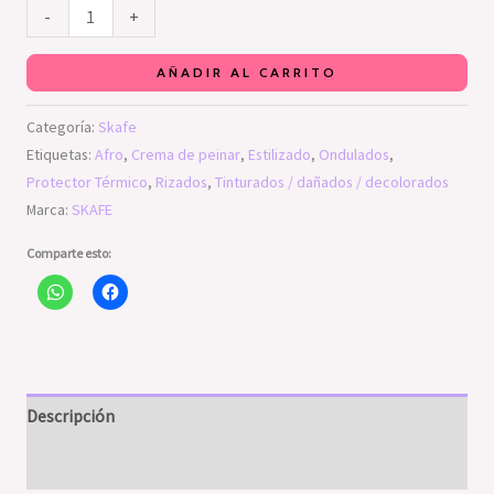
-
+
AÑADIR AL CARRITO
Categoría:
Skafe
Etiquetas:
Afro
,
Crema de peinar
,
Estilizado
,
Ondulados
,
Protector Térmico
,
Rizados
,
Tinturados / dañados / decolorados
Marca:
SKAFE
Comparte esto:
Descripción
Valoraciones (0)