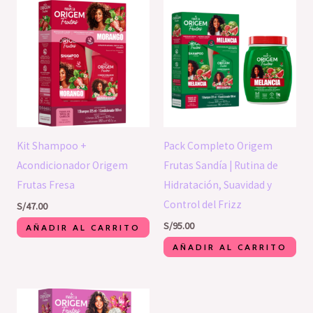
Kit Shampoo +
Pack Completo Origem
Acondicionador Origem
Frutas Sandía | Rutina de
Frutas Fresa
Hidratación, Suavidad y
Control del Frizz
S/
47.00
S/
95.00
AÑADIR AL CARRITO
AÑADIR AL CARRITO