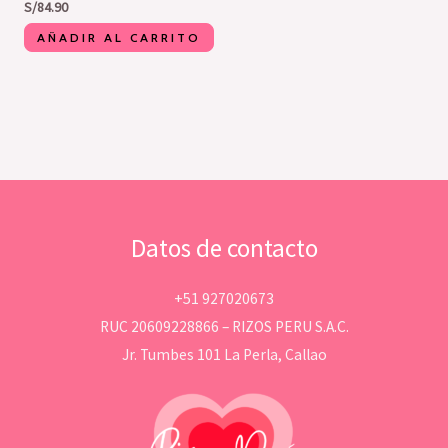
S/
84.90
AÑADIR AL CARRITO
Datos de contacto
+51 927020673
RUC 20609228866 – RIZOS PERU S.A.C.
Jr. Tumbes 101 La Perla, Callao