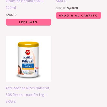
Vitamina Bomba SKAFE
SKAFE.
120ml
S/
64.00
S/
60.00
S/
44.70
AÑADIR AL CARRITO
LEER MÁS
Activador de Rizos Natutrat
SOS Reconstrucción 1kg –
SKAFE