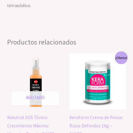
tetrasódico.
Productos relacionados
El
El
¡Oferta!
precio
precio
original
actual
era:
es:
S/64.00.
S/60.00.
AGOTADO
Natutrat SOS Tónico
Keraform Crema de Peinar
Crecimiento Máximo
Rizos Definidos 1kg –