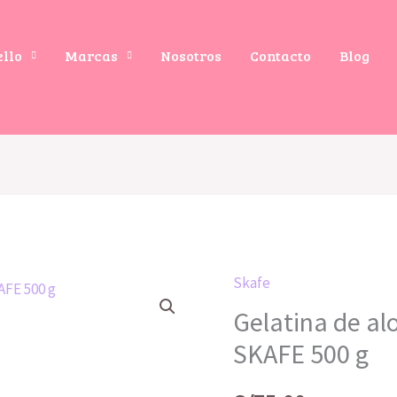
ello
Marcas
Nosotros
Contacto
Blog
Skafe
Gelatina
Gelatina de al
de
aloe
SKAFE 500 g
vera