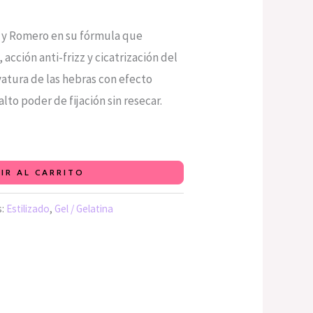
a y Romero en su fórmula que
 acción anti-frizz y cicatrización del
rvatura de las hebras con efecto
to poder de fijación sin resecar.
IR AL CARRITO
s:
Estilizado
,
Gel / Gelatina