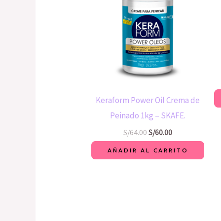
era:
es:
S/64.00.
S/60.00.
Keraform Power Oil Crema de
Peinado 1kg – SKAFE.
S/
64.00
S/
60.00
AÑADIR AL CARRITO