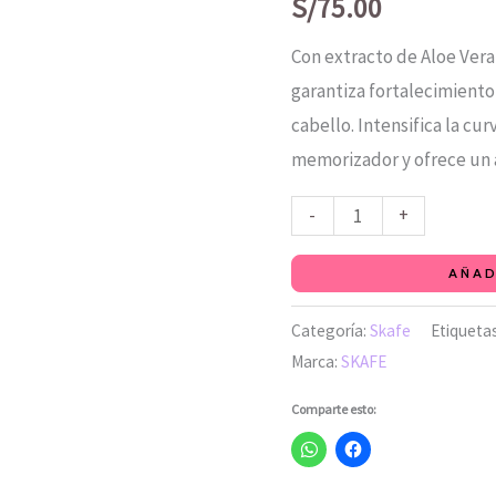
Keraform
S/
75.00
SKAFE
Con extracto de Aloe Ver
500
garantiza fortalecimiento,
g
cabello. Intensifica la cu
cantidad
memorizador y ofrece un al
-
+
AÑAD
Categoría:
Skafe
Etiqueta
Marca:
SKAFE
Comparte esto: