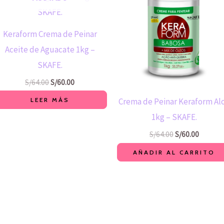
era:
es:
era:
es:
S/64.00.
S/60.00.
S/64.00.
S/60.00.
Keraform Crema de Peinar
Aceite de Aguacate 1kg –
SKAFE.
S/
64.00
S/
60.00
LEER MÁS
Crema de Peinar Keraform Al
1kg – SKAFE.
S/
64.00
S/
60.00
AÑADIR AL CARRITO