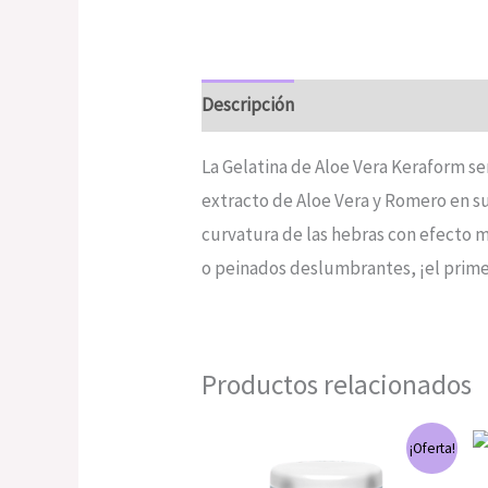
Descripción
Valoraciones (0)
La Gelatina de Aloe Vera Keraform se
extracto de Aloe Vera y Romero en su 
curvatura de las hebras con efecto me
o peinados deslumbrantes, ¡el prim
Productos relacionados
El
El
¡Oferta!
precio
precio
original
actual