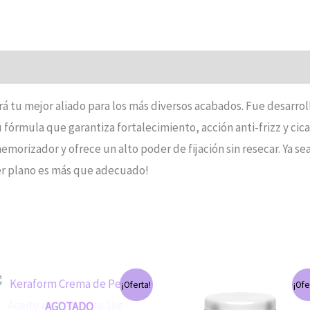
rá tu mejor aliado para los más diversos acabados. Fue desarrol
fórmula que garantiza fortalecimiento, acción anti-frizz y cicat
morizador y ofrece un alto poder de fijación sin resecar. Ya se
er plano es más que adecuado!
El
El
El
El
¡Oferta!
¡Ofe
precio
precio
precio
precio
original
actual
original
actual
AGOTADO