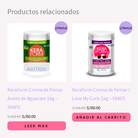
Productos relacionados
El
El
El
El
¡Oferta!
¡Oferta!
precio
precio
precio
precio
original
actual
original
actual
era:
es:
era:
es:
S/64.00.
S/60.00.
S/64.00.
S/60.00.
AGOTADO
Keraform Crema de Peinar
Keraform Crema de Peinar I
Aceite de Aguacate 1kg –
Love My Curls 1kg – SKAFE.
SKAFE.
S/
64.00
S/
60.00
S/
64.00
S/
60.00
AÑADIR AL CARRITO
LEER MÁS