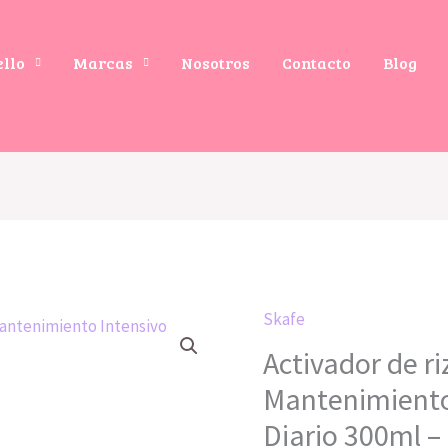
ello
Marcas
Nosotros
Contacto
Blog
Skafe
Activador
Activador de r
de
rizos
Mantenimiento
Natutrat
Diario 300ml 