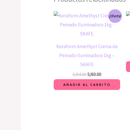
El
El
¡Oferta!
precio
precio
original
actual
era:
es:
S/64.00.
S/60.00.
Keraform Amethyst Crema de
Peinado Iluminadora 1kg –
SKAFE.
S/
64.00
S/
60.00
AÑADIR AL CARRITO