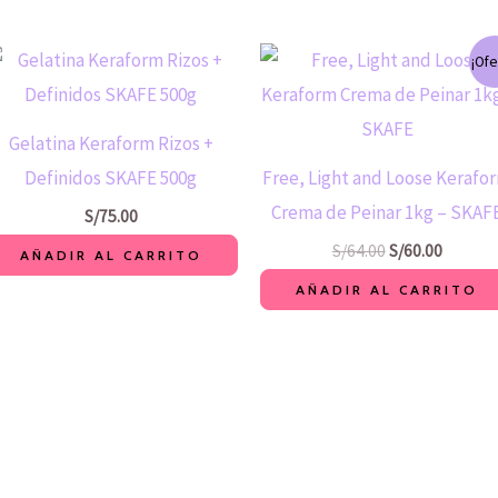
El
El
¡Ofe
precio
precio
original
actual
era:
es:
S/64.00.
S/60.00.
Gelatina Keraform Rizos +
Definidos SKAFE 500g
Free, Light and Loose Kerafo
Crema de Peinar 1kg – SKAF
S/
75.00
S/
64.00
S/
60.00
AÑADIR AL CARRITO
AÑADIR AL CARRITO