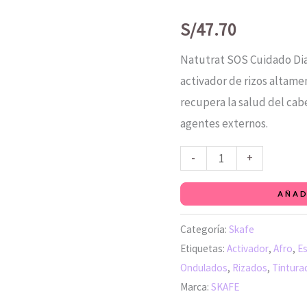
SOS
Mantenimiento
S/
47.70
Intensivo
Natutrat SOS Cuidado Dia
Cuidado
activador de rizos altame
Diario
recupera la salud del cab
300ml
agentes externos.
-
SKAFE
-
+
cantidad
AÑAD
Categoría:
Skafe
Etiquetas:
Activador
,
Afro
,
Es
Ondulados
,
Rizados
,
Tintura
Marca:
SKAFE