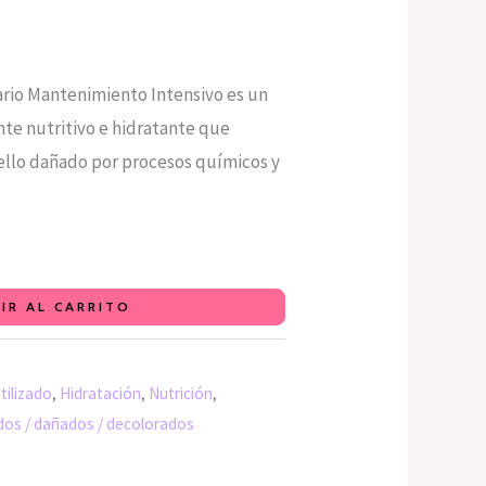
rio Mantenimiento Intensivo es un
nte nutritivo e hidratante que
ello dañado por procesos químicos y
IR AL CARRITO
tilizado
,
Hidratación
,
Nutrición
,
dos / dañados / decolorados