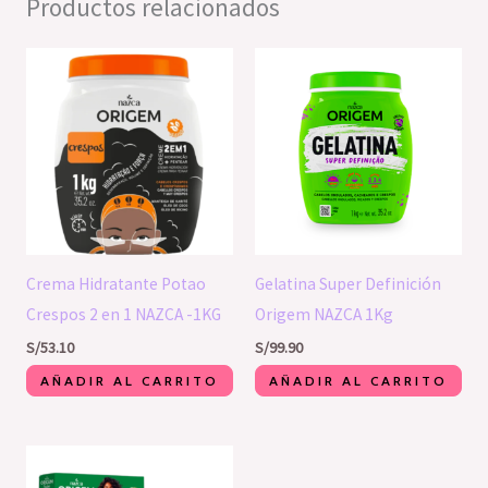
Productos relacionados
Crema Hidratante Potao
Gelatina Super Definición
Crespos 2 en 1 NAZCA -1KG
Origem NAZCA 1Kg
S/
53.10
S/
99.90
AÑADIR AL CARRITO
AÑADIR AL CARRITO