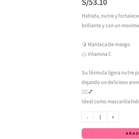
2
S/
53.10
EN
Hidrata, nutre y fortalece
1
brillante y con un movimi
-
MANGO
🥭 Manteca de mango
1KG
🍊 Vitamina C
cantidad
Su fórmula ligera nutre 
dejando un delicioso arom
💆‍♀️💕
Ideal como mascarilla hid
-
+
AÑAD