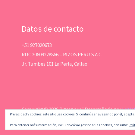
Datos de contacto
+51 927020673
RUC 20609228866 – RIZOS PERU S.A.C.
Jr. Tumbes 101 La Perla, Callao
Copyright © 2026 Rizosperu | Desarrollado por
LeMa
Privacidad y cookies: este sitio usa cookies. Si continúas navegando por él, acepta
Para obtener más información, incluido cómo gestionar las cookies, consulta:
Polí