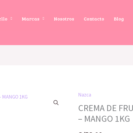
ello
Marcas
Nosotros
Contacto
Blog
Nazca
CREMA
CREMA DE FRU
DE
FRUTAS
– MANGO 1KG
ORIGEM