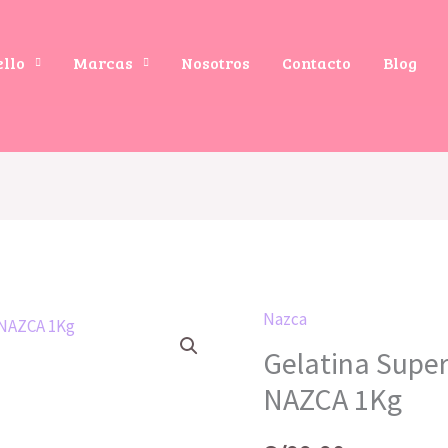
ello
Marcas
Nosotros
Contacto
Blog
Nazca
Gelatina
Gelatina Super
Super
Definición
NAZCA 1Kg
Origem