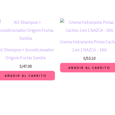
Crema Hidratante Potao Cach
it Shampoo + Acondicionador
2 en 1 NAZCA – 1KG
Origem Frutas Sandia
S/
53.10
S/
47.00
AÑADIR AL CARRITO
AÑADIR AL CARRITO