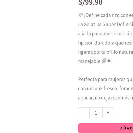
NAZCA
S/
99.90
1Kg
💜 ¡Define cada rizo con es
cantidad
La Gelatina Super Definic
aliada para unos rizos súpe
fijación duradera que res
ligera aporta brillo natur
manejable 🌈🌟.
Perfecta para mujeres que
con un look fresco, femenin
aplicar, no deja residuos n
-
+
AÑAD