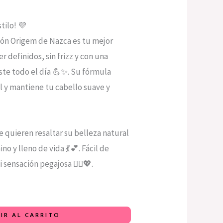
tilo! 💜
ión Origem de Nazca es tu mejor
r definidos, sin frizz y con una
iste todo el día 💪✨. Su fórmula
al y mantiene tu cabello suave y
 quieren resaltar su belleza natural
o y lleno de vida 💃💕. Fácil de
i sensación pegajosa 🙅‍♀️💖.
IR AL CARRITO