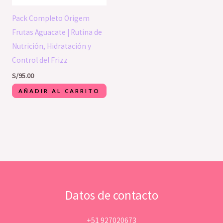
Pack Completo Origem
Frutas Aguacate | Rutina de
Nutrición, Hidratación y
Control del Frizz
S/
95.00
AÑADIR AL CARRITO
Datos de contacto
+51 927020673