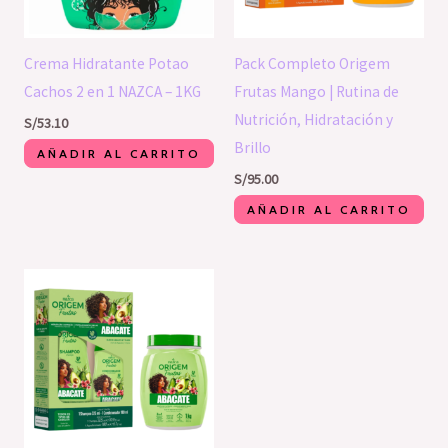
Crema Hidratante Potao
Pack Completo Origem
Cachos 2 en 1 NAZCA – 1KG
Frutas Mango | Rutina de
Nutrición, Hidratación y
S/
53.10
Brillo
AÑADIR AL CARRITO
S/
95.00
AÑADIR AL CARRITO