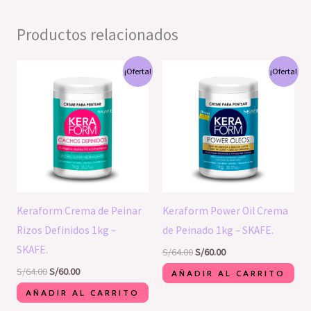
Productos relacionados
El
El
El
El
¡Oferta!
¡Oferta!
precio
precio
precio
precio
original
actual
original
actual
era:
es:
era:
es:
S/64.00.
S/60.00.
S/64.00.
S/60.00.
Keraform Crema de Peinar
Keraform Power Oil Crema
Rizos Definidos 1kg –
de Peinado 1kg – SKAFE.
SKAFE.
S/
64.00
S/
60.00
S/
64.00
S/
60.00
AÑADIR AL CARRITO
AÑADIR AL CARRITO