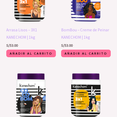
Arrasa Lisos – 3X1
BomBou – Creme de Peinar
KANECHOM | 1kg
KANECHOM | 1kg
S/
53.00
S/
53.00
AÑADIR AL CARRITO
AÑADIR AL CARRITO