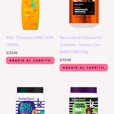
Kids – Shampoo KANECHOM
Mascarilla de hidratación
| 300ml
profunda – Intense Care
KANECHOM l 1Kg
S/
32.00
S/
53.00
AÑADIR AL CARRITO
AÑADIR AL CARRITO