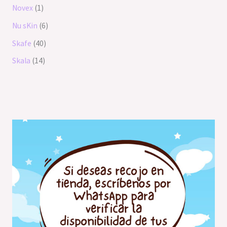
Novex
1
Nu sKin
6
Skafe
40
Skala
14