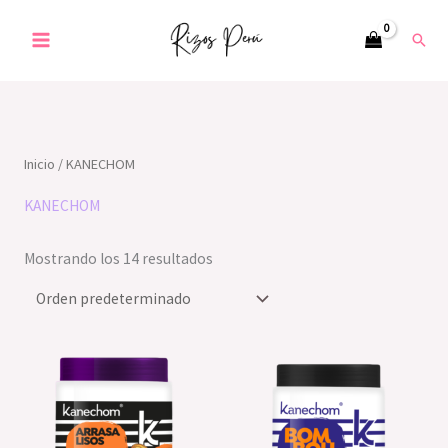
Ir
Busc
al
contenido
Inicio
/ KANECHOM
KANECHOM
Mostrando los 14 resultados