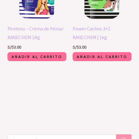
Penteou – Crema de Peinar
Power Cachos 3×1
KANECHOM 1Kg
KANECHOM | 1kg
S/
53.00
S/
53.00
AÑADIR AL CARRITO
AÑADIR AL CARRITO
1
1
4
3
6
1
2
1
B
p
4
0
1
p
p
2
5