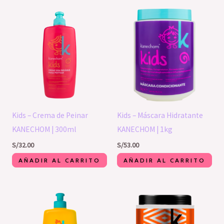
Kids – Crema de Peinar
Kids – Máscara Hidratante
KANECHOM | 300ml
KANECHOM | 1kg
S/
32.00
S/
53.00
AÑADIR AL CARRITO
AÑADIR AL CARRITO