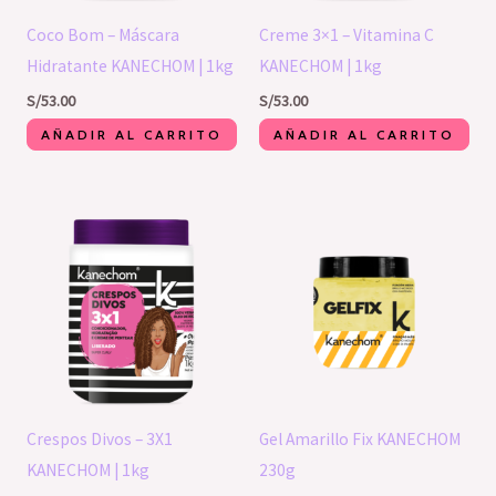
Coco Bom – Máscara
Creme 3×1 – Vitamina C
Hidratante KANECHOM | 1kg
KANECHOM | 1kg
S/
53.00
S/
53.00
AÑADIR AL CARRITO
AÑADIR AL CARRITO
Crespos Divos – 3X1
Gel Amarillo Fix KANECHOM
KANECHOM | 1kg
230g