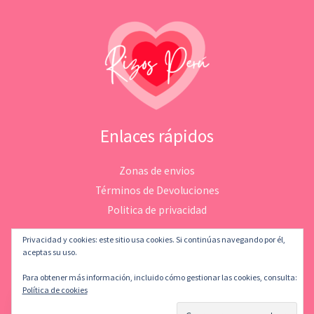
Enlaces rápidos
Zonas de envios
Términos de Devoluciones
Politica de privacidad
Privacidad y cookies: este sitio usa cookies. Si continúas navegando por él,
aceptas su uso.
Para obtener más información, incluido cómo gestionar las cookies, consulta:
Copyright © 2026 Rizosperu | Desarrollado por
LeMatStudio
Política de cookies