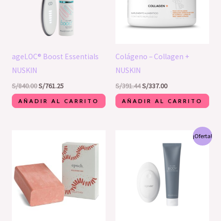
ageLOC® Boost Essentials
Colágeno – Collagen +
NUSKIN
NUSKIN
S/
840.00
S/
761.25
S/
391.44
S/
337.00
AÑADIR AL CARRITO
AÑADIR AL CARRITO
El
El
¡Oferta!
precio
precio
original
actual
era:
es:
S/1,650.00.
S/1,590.00.