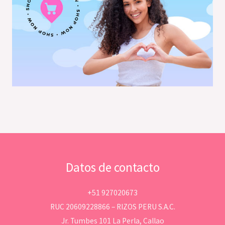
Datos de contacto
+51 927020673
RUC 20609228866 – RIZOS PERU S.A.C.
Jr. Tumbes 101 La Perla, Callao