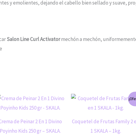
ntes y emolientes, dejando el cabello bien sellado y suave, pro
icar
Salon Line Curl Activator
mechón a mechón, uniformemente, 
e
El
El
¡Ofe
precio
precio
original
actual
era:
es:
S/52.90.
S/40.00.
Crema de Peinar 2 En 1 Divino
Coquetel de Frutas Family 2 
Poyinho Kids 250 gr – SKALA.
1 SKALA – 1kg.