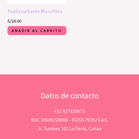
Toalla turbante Microfibra
S/
26.00
AÑADIR AL CARRITO
Datos de contacto
+51 927020673
RUC 20609228866 – RIZOS PERU S.A.C.
Jr. Tumbes 101 La Perla, Callao