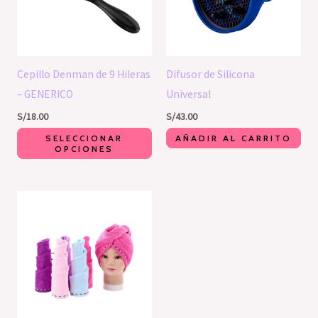
variantes.
Las
opciones
se
Cepillo Denman de 9 Hileras
Difusor de Silicona
pueden
– GENERICO
Universal
elegir
S/
18.00
S/
43.00
en
SELECCIONAR
AÑADIR AL CARRITO
la
OPCIONES
página
de
producto