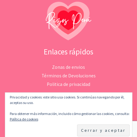
Enlaces rápidos
Zonas de envios
Términos de Devoluciones
Politica de privacidad
Privacidad y cookies: este sitio usa cookies. Si continúas navegando por él,
aceptas su uso.
Para obtener más información, incluido cómo gestionar las cookies, consulta:
Copyright © 2026 Rizosperu | Desarrollado por
LeMatStudio
Política de cookies