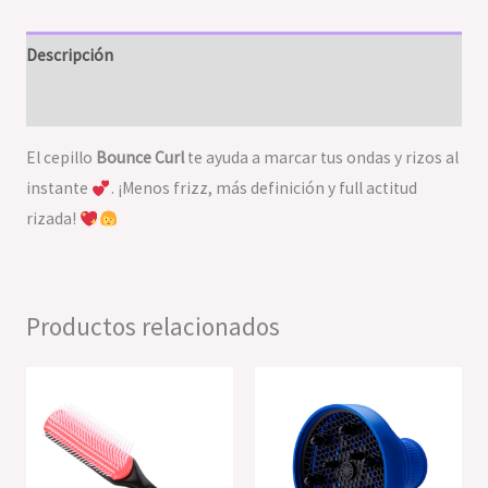
Descripción
Valoraciones (0)
El cepillo
Bounce Curl
te ayuda a marcar tus ondas y rizos al
instante
. ¡Menos frizz, más definición y full actitud
rizada!
Productos relacionados
Este
producto
tiene
múltiples