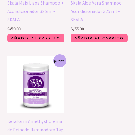
Skala Mais Lisos Shampoo +
Skala Aloe Vera Shampoo +
Acondicionador 325ml –
Acondicionador 325 ml –
SKALA.
SKALA.
S/
59.00
S/
55.00
AÑADIR AL CARRITO
AÑADIR AL CARRITO
El
El
¡Oferta!
precio
precio
original
actual
era:
es:
S/64.00.
S/60.00.
Keraform Amethyst Crema
de Peinado Iluminadora 1kg