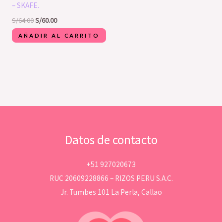
– SKAFE.
S/
64.00
S/
60.00
AÑADIR AL CARRITO
Datos de contacto
+51 927020673
RUC 20609228866 – RIZOS PERU S.A.C.
Jr. Tumbes 101 La Perla, Callao