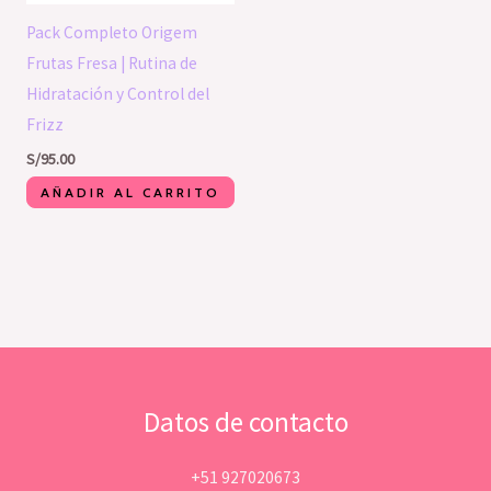
Pack Completo Origem
Frutas Fresa | Rutina de
Hidratación y Control del
Frizz
S/
95.00
AÑADIR AL CARRITO
Datos de contacto
+51 927020673