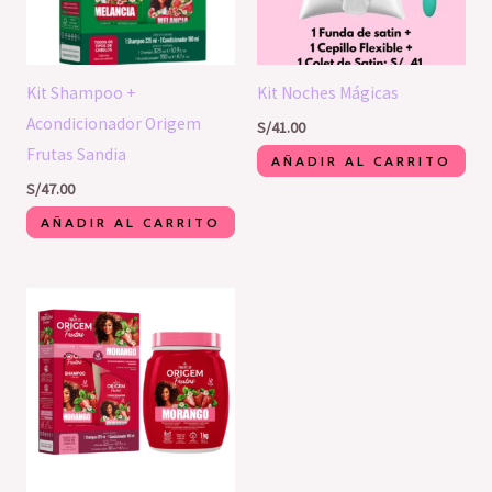
Kit Shampoo +
Kit Noches Mágicas
Acondicionador Origem
S/
41.00
Frutas Sandia
AÑADIR AL CARRITO
S/
47.00
AÑADIR AL CARRITO