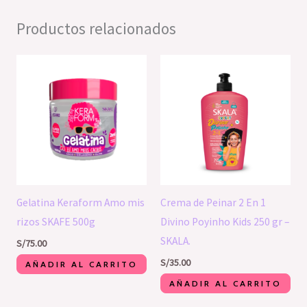
Productos relacionados
Gelatina Keraform Amo mis
Crema de Peinar 2 En 1
rizos SKAFE 500g
Divino Poyinho Kids 250 gr –
SKALA.
S/
75.00
S/
35.00
AÑADIR AL CARRITO
AÑADIR AL CARRITO