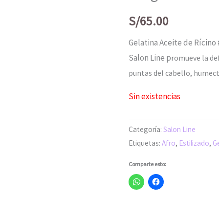
S/
65.00
Gelatina Aceite de Rícino
Salon Line p
romueve la def
puntas del cabello, humectac
Sin existencias
Categoría:
Salon Line
Etiquetas:
Afro
,
Estilizado
,
Ge
Comparte esto: