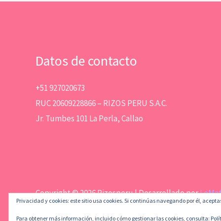
Datos de contacto
+51 927020673
RUC 20609228866 – RIZOS PERU S.A.C.
Jr. Tumbes 101 La Perla, Callao
Copyright © 2026 Rizosperu | Desarrollado por
LeMa
Privacidad y cookies: este sitio usa cookies. Si continúas navegando por él, acepta
Para obtener más información, incluido cómo gestionar las cookies, consulta:
Polí