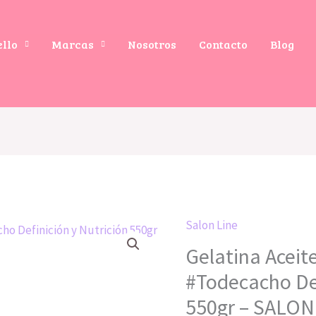
ello
Marcas
Nosotros
Contacto
Blog
Salon Line
Gelatina Aceite
#Todecacho Def
550gr – SALON