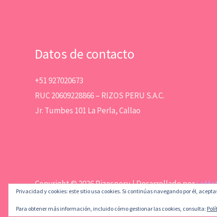
producto
Datos de contacto
+51 927020673
RUC 20609228866 – RIZOS PERU S.A.C.
Jr. Tumbes 101 La Perla, Callao
Copyright © 2026 Rizosperu | Desarrollado por
LeMa
Privacidad y cookies: este sitio usa cookies. Si continúas navegando por él, acepta
Para obtener más información, incluido cómo gestionar las cookies, consulta:
Polí