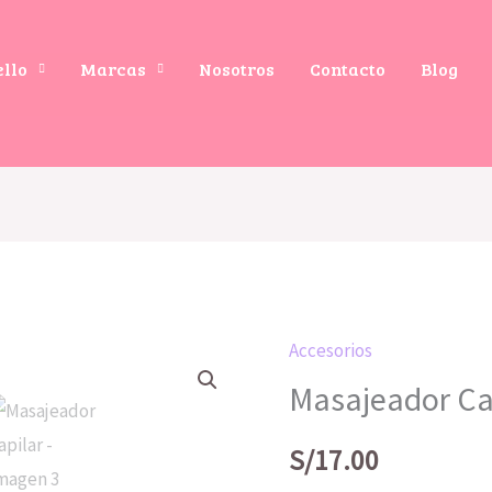
ello
Marcas
Nosotros
Contacto
Blog
Accesorios
Masajeador
Masajeador Ca
Capilar
cantidad
S/
17.00