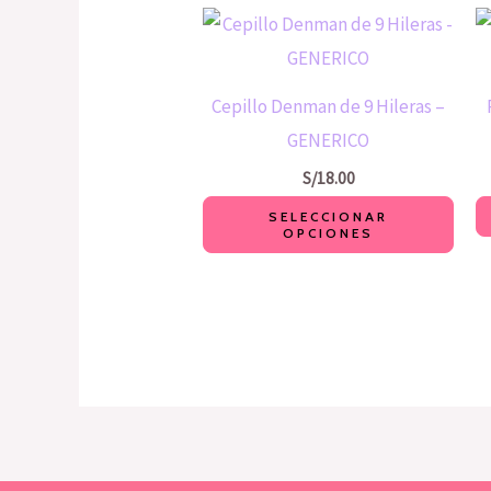
Este
producto
tiene
Cepillo Denman de 9 Hileras –
múltiples
GENERICO
variantes.
S/
18.00
Las
SELECCIONAR
opciones
OPCIONES
se
pueden
elegir
en
la
página
de