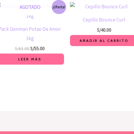
El
El
AGOTADO
¡Oferta!
precio
precio
original
actual
Cepillo Bounce Curl
era:
es:
S/61.00.
S/55.00.
Pack Denman Potao De Amor
S/
40.00
1kg
AÑADIR AL CARRITO
S/
61.00
S/
55.00
LEER MÁS