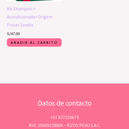
Kit Shampoo +
Acondicionador Origem
Frutas Sandia
S/
47.00
AÑADIR AL CARRITO
Datos de contacto
+51 927020673
RUC 20609228866 – RIZOS PERU S.A.C.