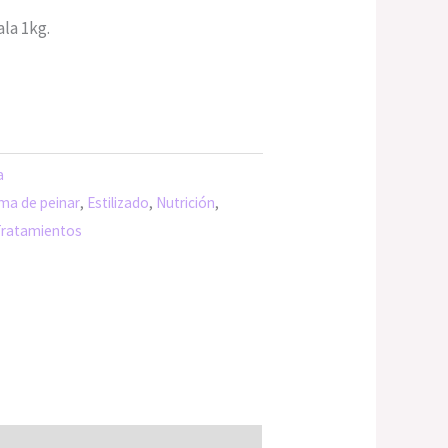
s:
la 1kg.
/55.00.
a
ma de peinar
,
Estilizado
,
Nutrición
,
Tratamientos