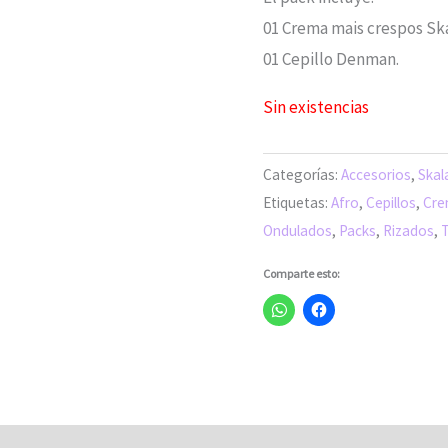
era:
e
01 Crema mais crespos Ska
S/61.00.
S
01 Cepillo Denman.
Sin existencias
Categorías:
Accesorios
,
Skal
Etiquetas:
Afro
,
Cepillos
,
Cre
Ondulados
,
Packs
,
Rizados
,
Comparte esto: