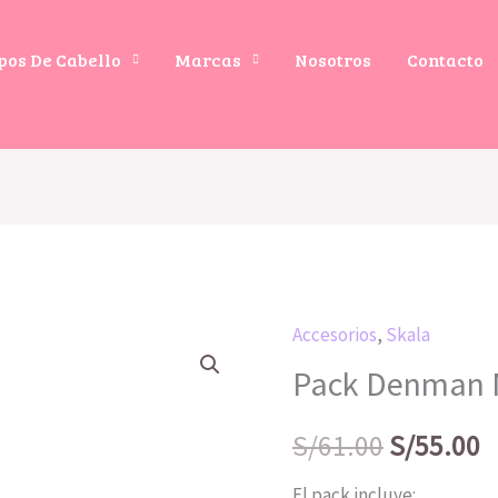
pos De Cabello
Marcas
Nosotros
Contacto
Accesorios
,
Skala
El
E
Pack Denman M
precio
p
S/
61.00
S/
55.00
original
a
El pack incluye: