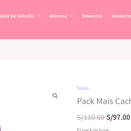
ipos De Cabello
Marcas
Nosotros
Contact
Skala
El
Pack Mais Cach
precio
S/
110.00
S/
97.00
original
El pack incluye: