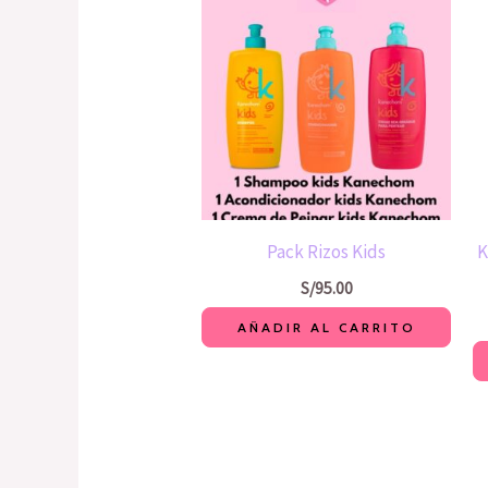
Pack Rizos Kids
K
S/
95.00
AÑADIR AL CARRITO