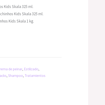
es:
s Kids Skala 325 ml.
0.
S/97.00.
chinhos Kids Skala 325 ml.
nhos Kids Skala 1 kg.
rema de peinar
,
Estilizado
,
acks
,
Shampoo
,
Tratamientos