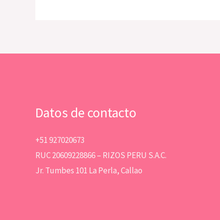
Datos de contacto
+51 927020673
RUC 20609228866 – RIZOS PERU S.A.C.
Jr. Tumbes 101 La Perla, Callao