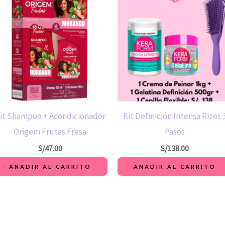
it Shampoo + Acondicionador
Kit Definición Intensa Rizos 
Origem Frutas Fresa
Pasos
S/
47.00
S/
138.00
AÑADIR AL CARRITO
AÑADIR AL CARRITO