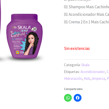
era:
01 Shampoo Mais Cachinho
S/110.0
01 Acondicionador Mais Ca
01 Crema 2 En 1 Mais Cachi
Sin existencias
Categoría:
Skala
Etiquetas:
Acondicionador
,
C
Hidratación
,
Kids
,
limpieza
,
P
Comparte esto: