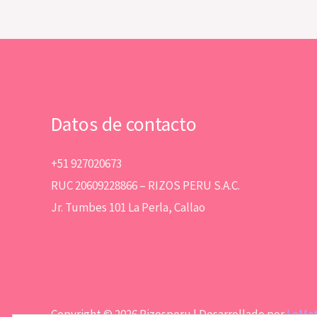
Datos de contacto
+51 927020673
RUC 20609228866 – RIZOS PERU S.A.C.
Jr. Tumbes 101 La Perla, Callao
Copyright © 2026 Rizosperu | Desarrollado por
LeMa