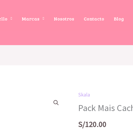
ello
Marcas
Nosotros
Contacto
Blog
Skala
Pack Mais Cac
S/
120.00