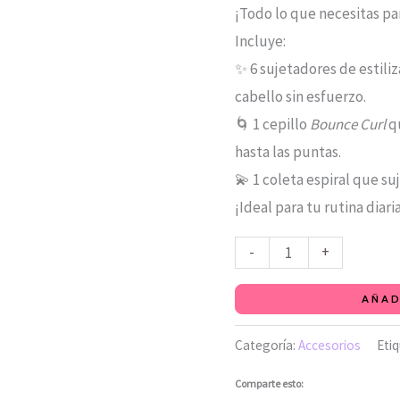
¡Todo lo que necesitas pa
Incluye:
✨ 6 sujetadores de estili
cabello sin esfuerzo.
🌀 1 cepillo
Bounce Curl
qu
hasta las puntas.
💫 1 coleta espiral que suj
¡Ideal para tu rutina diari
-
+
AÑAD
Categoría:
Accesorios
Eti
Comparte esto: