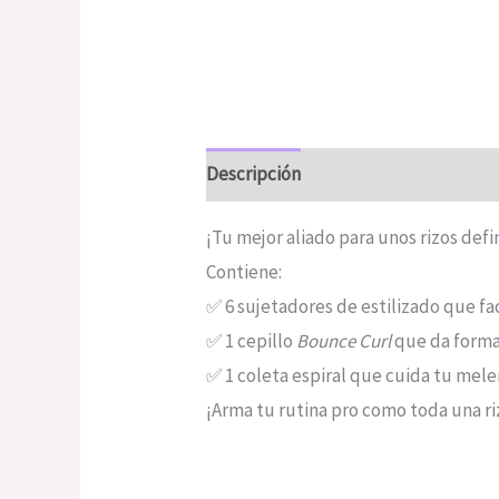
Descripción
Valoraciones (0)
¡Tu mejor aliado para unos rizos defi
Contiene:
✅ 6 sujetadores de estilizado que fac
✅ 1 cepillo
Bounce Curl
que da forma 
✅ 1 coleta espiral que cuida tu mele
¡Arma tu rutina pro como toda una r