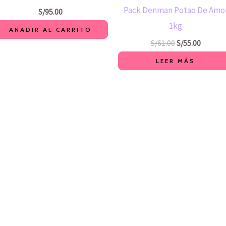
S/61.00.
S/55.00.
Pack Denman Potao De Amo
S/
95.00
1kg
AÑADIR AL CARRITO
S/
61.00
S/
55.00
LEER MÁS