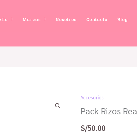
ello
Marcas
Nosotros
Contacto
Blog
Accesorios
Pack
Pack Rizos Re
Rizos
Ready
S/
50.00
cantidad