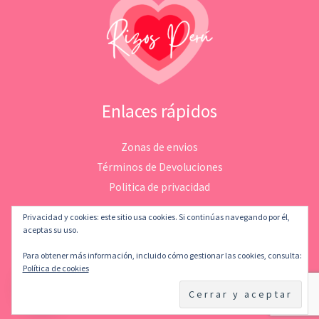
Enlaces rápidos
Zonas de envios
Términos de Devoluciones
Politica de privacidad
Privacidad y cookies: este sitio usa cookies. Si continúas navegando por él,
aceptas su uso.
Para obtener más información, incluido cómo gestionar las cookies, consulta:
Copyright © 2026 Rizosperu | Desarrollado por
LeMatStudio
Política de cookies