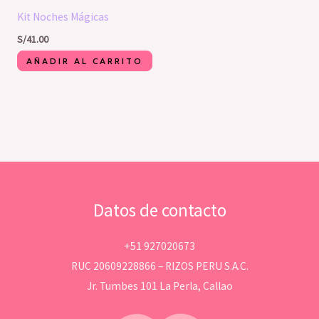
Kit Noches Mágicas
S/
41.00
AÑADIR AL CARRITO
Datos de contacto
+51 927020673
RUC 20609228866 – RIZOS PERU S.A.C.
Jr. Tumbes 101 La Perla, Callao