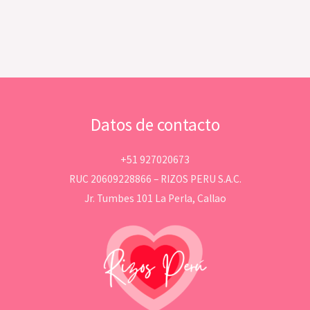
Datos de contacto
+51 927020673
RUC 20609228866 – RIZOS PERU S.A.C.
Jr. Tumbes 101 La Perla, Callao