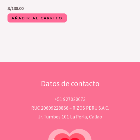
S/
138.00
AÑADIR AL CARRITO
Datos de contacto
+51 927020673
RUC 20609228866 – RIZOS PERU S.A.C.
Jr. Tumbes 101 La Perla, Callao