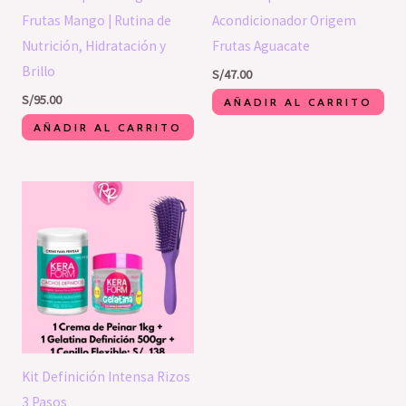
Frutas Mango | Rutina de
Acondicionador Origem
Nutrición, Hidratación y
Frutas Aguacate
Brillo
S/
47.00
S/
95.00
AÑADIR AL CARRITO
AÑADIR AL CARRITO
Kit Definición Intensa Rizos
3 Pasos