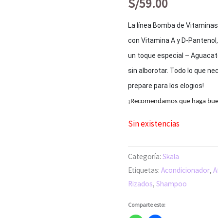
S/
59.00
La línea Bomba de Vitaminas
con Vitamina A y D-Pantenol,
un toque especial – Aguacate
sin alborotar. Todo lo que ne
prepare para los elogios!
¡Recomendamos que haga buen 
Sin existencias
Categoría:
Skala
Etiquetas:
Acondicionador
,
A
Rizados
,
Shampoo
Comparte esto: