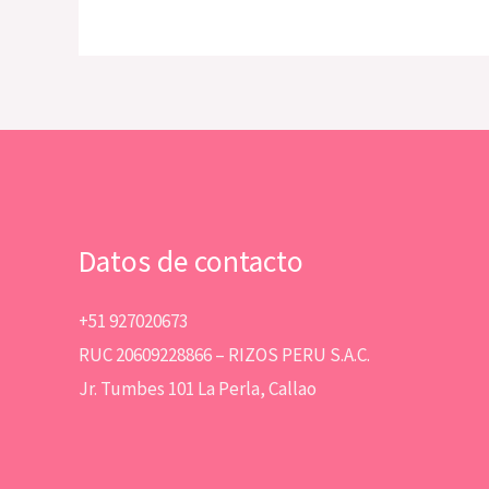
Datos de contacto
+51 927020673
RUC 20609228866 – RIZOS PERU S.A.C.
Jr. Tumbes 101 La Perla, Callao