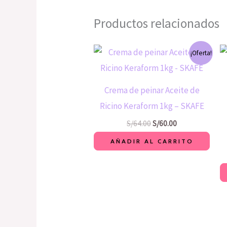
Productos relacionados
El
El
¡Oferta!
precio
precio
original
actual
era:
es:
S/64.00.
S/60.00.
Crema de peinar Aceite de
Ricino Keraform 1kg – SKAFE
S/
64.00
S/
60.00
AÑADIR AL CARRITO