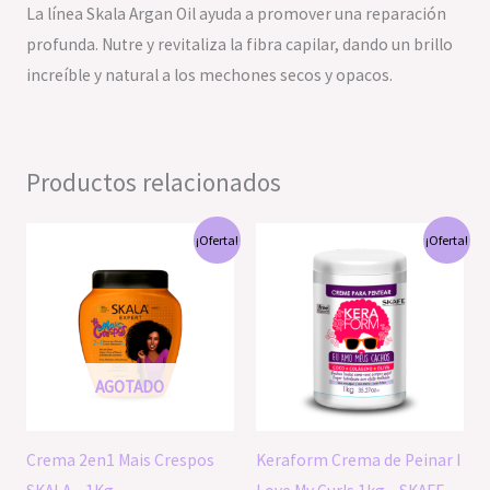
La línea Skala Argan Oil ayuda a promover una reparación
profunda. Nutre y revitaliza la fibra capilar, dando un brillo
increíble y natural a los mechones secos y opacos.
Productos relacionados
El
El
El
El
¡Oferta!
¡Oferta!
precio
precio
precio
precio
original
actual
original
actual
era:
es:
era:
es:
S/52.90.
S/40.00.
S/64.00.
S/60.00.
AGOTADO
Crema 2en1 Mais Crespos
Keraform Crema de Peinar I