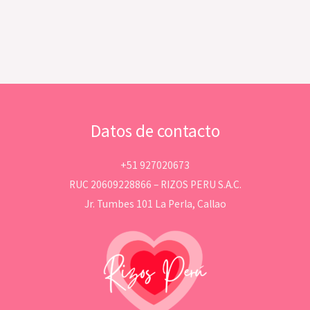
Datos de contacto
+51 927020673
RUC 20609228866 – RIZOS PERU S.A.C.
Jr. Tumbes 101 La Perla, Callao