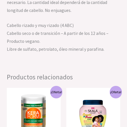
necesario. La cantidad ideal dependerá de la cantidad
longitud de cabello. No enjuagues.
Cabello rizado y muy rizado (4 ABC)
Cabello seco o de transición – A partir de los 12 años –
Producto vegano.
Libre de sulfato, petrolato, óleo mineral y parafina.
Productos relacionados
El
El
El
El
¡Oferta!
¡Oferta!
precio
precio
precio
precio
original
actual
original
actual
era:
es:
era:
es:
S/64.00.
S/60.00.
S/52.90.
S/40.00.