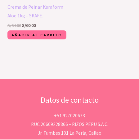
Crema de Peinar Keraform
Aloe 1kg – SKAFE.
S/
64.00
S/
60.00
AÑADIR AL CARRITO
Datos de contacto
+51 927020673
RUC 20609228866 – RIZOS PERU S.A.C.
Jr. Tumbes 101 La Perla, Callao