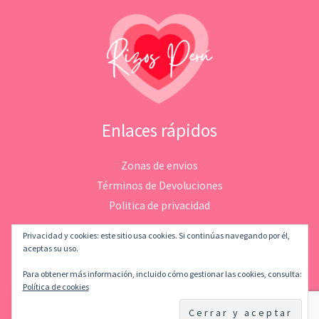
Enlaces rápidos
Zonas de envios
Términos de Devoluciones
Politica de privacidad
Privacidad y cookies: este sitio usa cookies. Si continúas navegando por él,
aceptas su uso.
Para obtener más información, incluido cómo gestionar las cookies, consulta:
Copyright © 2026 Rizosperu | Desarrollado por
LeMatStudio
Política de cookies