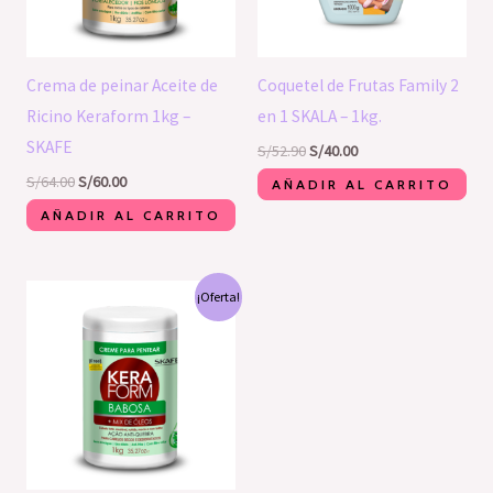
Crema de peinar Aceite de
Coquetel de Frutas Family 2
Ricino Keraform 1kg –
en 1 SKALA – 1kg.
SKAFE
S/
52.90
S/
40.00
S/
64.00
S/
60.00
AÑADIR AL CARRITO
AÑADIR AL CARRITO
El
El
¡Oferta!
precio
precio
original
actual
era:
es:
S/64.00.
S/60.00.