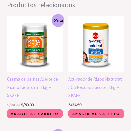
Productos relacionados
El
El
¡Oferta!
precio
precio
original
actual
era:
es:
S/64.00.
S/60.00.
Crema de peinar Aceite de
Activador de Rizos Natutrat
Ricino Keraform 1kg –
SOS Reconstrucción 1kg –
SKAFE
SKAFE
S/
64.00
S/
60.00
S/
84.90
AÑADIR AL CARRITO
AÑADIR AL CARRITO