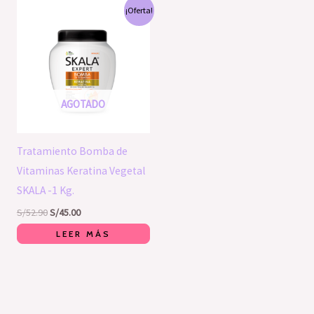
El
El
¡Oferta!
precio
precio
original
actual
era:
es:
S/52.90.
S/45.00.
AGOTADO
Tratamiento Bomba de
Vitaminas Keratina Vegetal
SKALA -1 Kg.
S/
52.90
S/
45.00
LEER MÁS