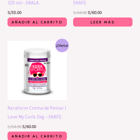
325 ml – SKALA.
SKAFE.
S/
55.00
S/
64.00
S/
60.00
AÑADIR AL CARRITO
LEER MÁS
El
El
¡Oferta!
precio
precio
original
actual
era:
es:
S/64.00.
S/60.00.
Keraform Crema de Peinar I
Love My Curls 1kg – SKAFE.
S/
64.00
S/
60.00
AÑADIR AL CARRITO