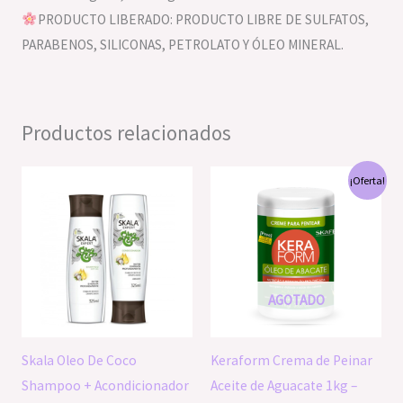
PRODUCTO LIBERADO: PRODUCTO LIBRE DE SULFATOS,
PARABENOS, SILICONAS, PETROLATO Y ÓLEO MINERAL.
Productos relacionados
El
El
¡Oferta!
precio
precio
original
actual
era:
es:
S/64.00.
S/60.00.
AGOTADO
Skala Oleo De Coco
Keraform Crema de Peinar
Shampoo + Acondicionador
Aceite de Aguacate 1kg –