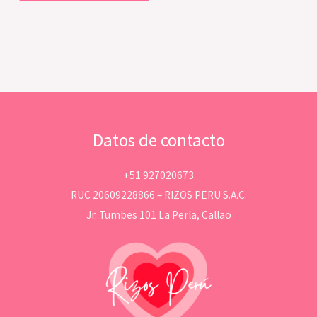
Datos de contacto
+51 927020673
RUC 20609228866 – RIZOS PERU S.A.C.
Jr. Tumbes 101 La Perla, Callao