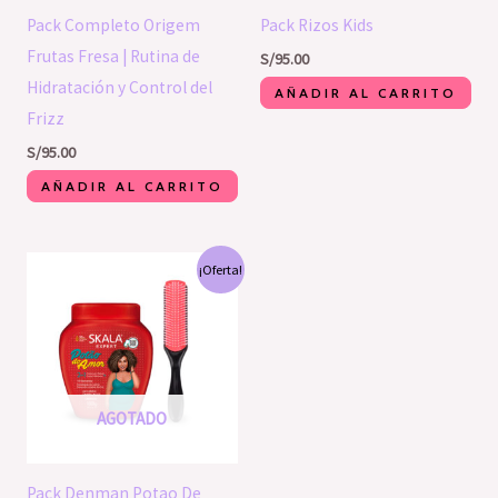
Pack Completo Origem
Pack Rizos Kids
Frutas Fresa | Rutina de
S/
95.00
Hidratación y Control del
AÑADIR AL CARRITO
Frizz
S/
95.00
AÑADIR AL CARRITO
El
El
¡Oferta!
precio
precio
original
actual
era:
es:
S/61.00.
S/55.00.
AGOTADO
Pack Denman Potao De