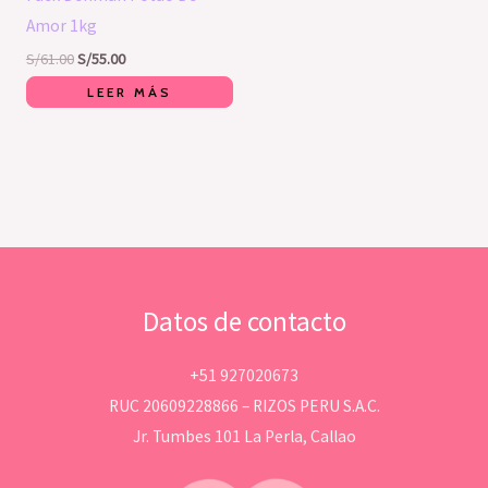
Amor 1kg
S/
61.00
S/
55.00
LEER MÁS
Datos de contacto
+51 927020673
RUC 20609228866 – RIZOS PERU S.A.C.
Jr. Tumbes 101 La Perla, Callao