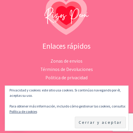
Enlaces rápidos
Zonas de envios
Términos de Devoluciones
Politica de privacidad
Privacidad y cookies: este sitio usa cookies. Si continúas navegando por él,
aceptas su uso.
Para obtener más información, incluido cómo gestionar las cookies, consulta:
Copyright © 2026 Rizosperu | Desarrollado por
LeMatStudio
Política de cookies