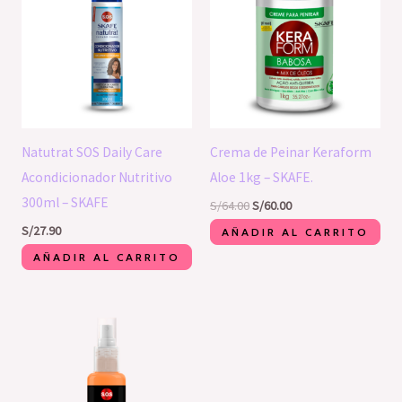
era:
es:
S/64.00.
S/60.00.
Natutrat SOS Daily Care
Crema de Peinar Keraform
Acondicionador Nutritivo
Aloe 1kg – SKAFE.
300ml – SKAFE
S/
64.00
S/
60.00
S/
27.90
AÑADIR AL CARRITO
AÑADIR AL CARRITO