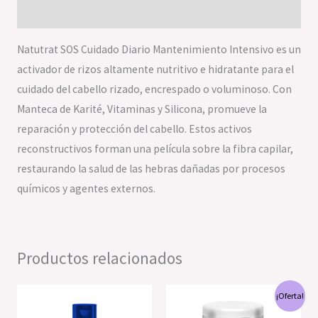
Valoraciones (0)
Natutrat SOS Cuidado Diario Mantenimiento Intensivo es un
activador de rizos altamente nutritivo e hidratante para el
cuidado del cabello rizado, encrespado o voluminoso. Con
Manteca de Karité, Vitaminas y Silicona, promueve la
reparación y protección del cabello. Estos activos
reconstructivos forman una película sobre la fibra capilar,
restaurando la salud de las hebras dañadas por procesos
químicos y agentes externos.
Productos relacionados
El
El
¡Oferta!
precio
precio
original
actual