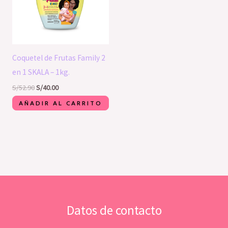
Coquetel de Frutas Family 2
en 1 SKALA – 1kg.
S/
52.90
S/
40.00
AÑADIR AL CARRITO
Datos de contacto