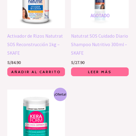
AGOTADO
Activador de Rizos Natutrat
Natutrat SOS Cuidado Diario
SOS Reconstrucción 1kg –
Shampoo Nutritivo 300ml –
SKAFE
SKAFE
S/
84.90
S/
27.90
AÑADIR AL CARRITO
LEER MÁS
El
El
¡Oferta!
precio
precio
original
actual
era:
es:
S/64.00.
S/60.00.