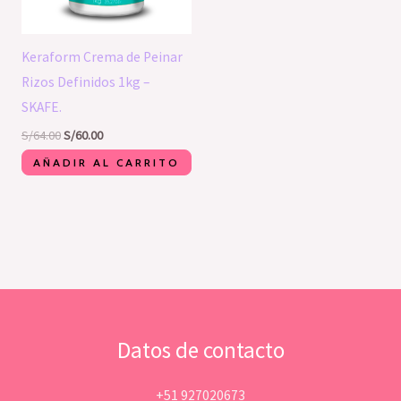
Keraform Crema de Peinar
Rizos Definidos 1kg –
SKAFE.
S/
64.00
S/
60.00
AÑADIR AL CARRITO
Datos de contacto
+51 927020673