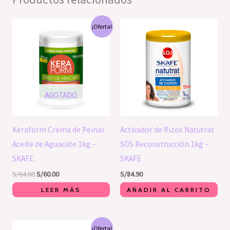
El
El
¡Oferta!
precio
precio
original
actual
era:
es:
S/64.00.
S/60.00.
AGOTADO
Keraform Crema de Peinar
Activador de Rizos Natutrat
Aceite de Aguacate 1kg –
SOS Reconstrucción 1kg –
SKAFE.
SKAFE
S/
64.00
S/
60.00
S/
84.90
LEER MÁS
AÑADIR AL CARRITO
El
El
¡Oferta!